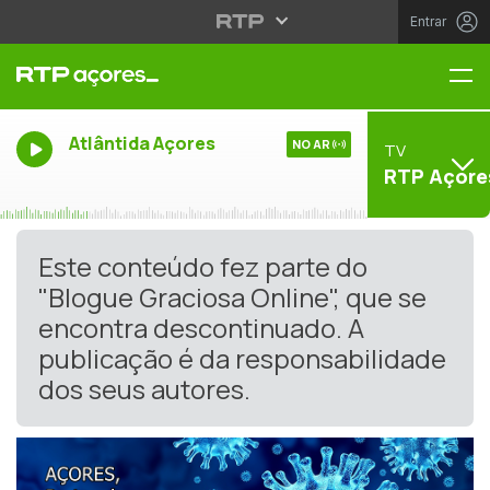
Entrar
Me
Atlântida Açores
NO AR
TV
RTP Açore
Este conteúdo fez parte do
"Blogue Graciosa Online", que se
encontra descontinuado. A
publicação é da responsabilidade
dos seus autores.