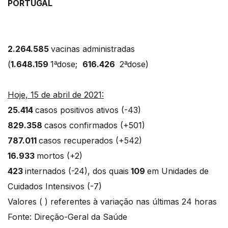
PORTUGAL
2.264.585
vacinas administradas
(
1.648.159
1ªdose;
616.426
2ªdose)
Hoje, 15 de abril de 2021:
25.414
casos positivos ativos (-43)
829.358
casos confirmados (+501)
787.011
casos recuperados (+542)
16.933
mortos (+2)
423
internados (-24), dos quais
109
em Unidades de
Cuidados Intensivos (-7)
Valores ( ) referentes à variação nas últimas 24 horas
Fonte: Direção-Geral da Saúde