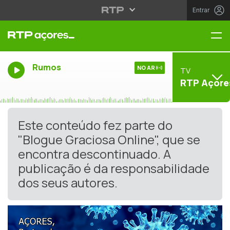
Entrar
Me
Rumos
NO AR
TV
RTP Açore
Este conteúdo fez parte do
"Blogue Graciosa Online", que se
encontra descontinuado. A
publicação é da responsabilidade
dos seus autores.