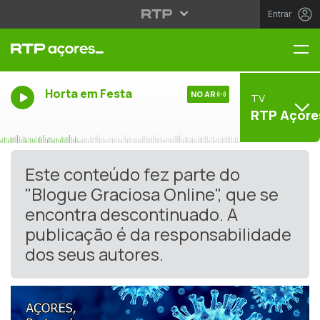
Entrar
Me
Horta em Festa
NO AR
TV
RTP Açore
Este conteúdo fez parte do
"Blogue Graciosa Online", que se
encontra descontinuado. A
publicação é da responsabilidade
dos seus autores.