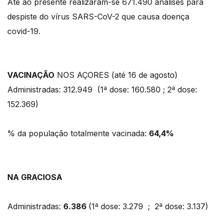
Até ao presente realizaram-se 671.490 análises para
despiste do vírus SARS-CoV-2 que causa doença
covid-19.
VACINAÇÃO
NOS AÇORES (até 16 de agosto)
Administradas: 312.949 (1ª dose: 160.580 ; 2ª dose:
152.369)
% da população totalmente vacinada:
64,4%
NA GRACIOSA
Administradas:
6.386
(1ª dose: 3.279 ; 2ª dose: 3.137)