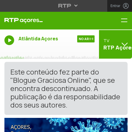
Entrar
Me
Atlântida Açores
NO AR
TV
RTP Açore
Este conteúdo fez parte do
"Blogue Graciosa Online", que se
encontra descontinuado. A
publicação é da responsabilidade
dos seus autores.