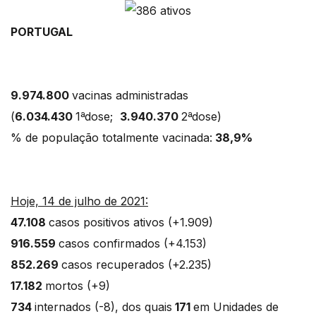
PORTUGAL
9.974.800
vacinas administradas
(
6.034.430
1ªdose;
3.940.370
2ªdose)
% de população totalmente vacinada:
38,9%
Hoje, 14 de julho de 2021:
47.108
casos positivos ativos (+1.909)
916.559
casos confirmados (+4.153)
852.269
casos recuperados (+2.235)
17.182
mortos (+9)
734
internados (-8), dos quais
171
em Unidades de