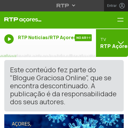
Entrar
Me
RTP Noticias/RTP Açores
NO AR
TV
RTP Açore
Este conteúdo fez parte do
"Blogue Graciosa Online", que se
encontra descontinuado. A
publicação é da responsabilidade
dos seus autores.