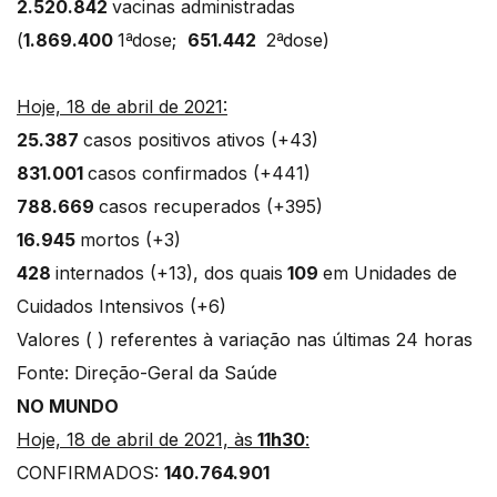
2.520.842
vacinas administradas
(
1.869.400
1ªdose;
651.442
2ªdose)
Hoje, 18 de abril de 2021:
25.387
casos positivos ativos (+43)
831.001
casos confirmados (+441)
788.669
casos recuperados (+395)
16.945
mortos (+3)
428
internados (+13), dos quais
109
em Unidades de
Cuidados Intensivos (+6)
Valores ( ) referentes à variação nas últimas 24 horas
Fonte: Direção-Geral da Saúde
NO MUNDO
Hoje, 18 de abril de 2021, às
11h30
:
CONFIRMADOS:
140.764.901