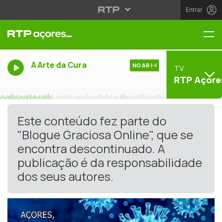
Entrar
Me
A Arte da Cura
NO AR
TV
RTP Açore
Este conteúdo fez parte do
"Blogue Graciosa Online", que se
encontra descontinuado. A
publicação é da responsabilidade
dos seus autores.