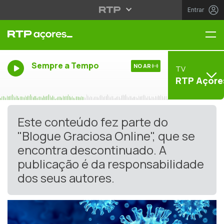
Entrar
Me
Sempre a Tempo
NO AR
TV
RTP Açore
Este conteúdo fez parte do
"Blogue Graciosa Online", que se
encontra descontinuado. A
publicação é da responsabilidade
dos seus autores.