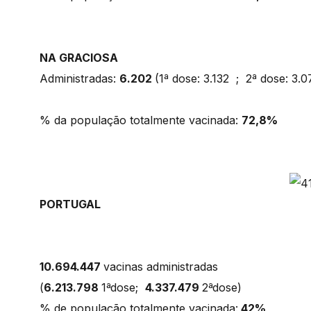
NA GRACIOSA
Administradas:
6.202
(1ª dose: 3.132 ; 2ª dose: 3
% da população totalmente vacinada:
72,8%
PORTUGAL
10.694.447
vacinas administradas
(
6.213.798
1ªdose;
4.337.479
2ªdose)
% de população totalmente vacinada:
42%