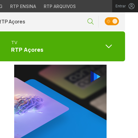
G
RTP ENSINA
RTP ARQUIVOS
Entrar
RTP Açores
TV
RTP Açores