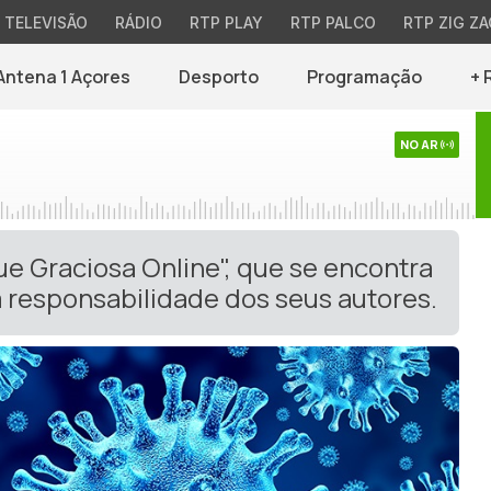
TELEVISÃO
RÁDIO
RTP PLAY
RTP PALCO
RTP ZIG ZA
Antena 1 Açores
Desporto
Programação
+ 
NO AR
ue Graciosa Online", que se encontra
 responsabilidade dos seus autores.