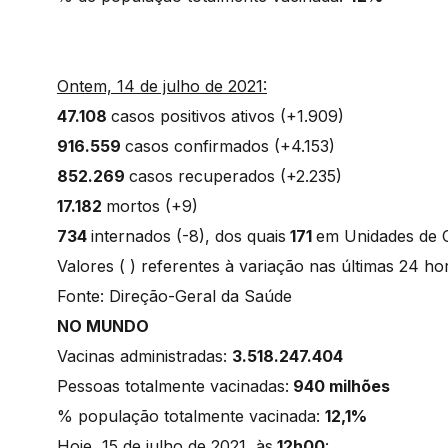
Ontem, 14 de julho de 2021:
47.108
casos positivos ativos (+1.909)
916.559
casos confirmados (+4.153)
852.269
casos recuperados (+2.235)
17.182
mortos (+9)
734
internados (-8), dos quais
171
em Unidades de 
Valores ( ) referentes à variação nas últimas 24 h
Fonte: Direção-Geral da Saúde
NO MUNDO
Vacinas administradas:
3.518.247.404
Pessoas totalmente vacinadas:
940 milhões
% população totalmente vacinada:
12,1%
Hoje, 15 de julho de 2021, às
12h00
: