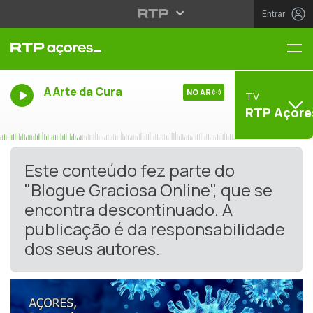
Entrar
Me
A Arte da Cura
NO AR
TV
RTP Açore
Este conteúdo fez parte do
"Blogue Graciosa Online", que se
encontra descontinuado. A
publicação é da responsabilidade
dos seus autores.