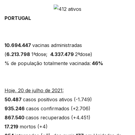
PORTUGAL
10.694.447
vacinas administradas
(
6.213.798
1ªdose;
4.337.479
2ªdose)
% de população totalmente vacinada:
46%
Hoje, 20 de julho de 2021:
50.487
casos positivos ativos (-1.749)
935.246
casos confirmados (+2.706)
867.540
casos recuperados (+4.451)
17.219
mortos (+4)