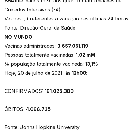
854
internados (+3), dos quais
177
em Unidades de
Cuidados Intensivos (-4)
Valores ( ) referentes à variação nas últimas 24 horas
Fonte: Direção-Geral da Saúde
NO MUNDO
Vacinas administradas:
3.657.051.119
Pessoas totalmente vacinadas:
1,02 mM
% população totalmente vacinada:
13,1%
Hoje, 20 de julho de 2021, às
12h00
:
CONFIRMADOS:
191.025.380
ÓBITOS:
4.098.725
Fonte: Johns Hopkins University