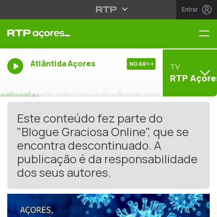
Entrar
Me
Atlântida Açores
NO AR
TV
RTP Açore
Este conteúdo fez parte do
"Blogue Graciosa Online", que se
encontra descontinuado. A
publicação é da responsabilidade
dos seus autores.