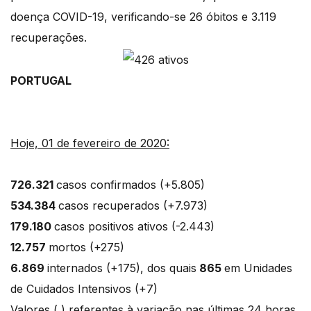
doença COVID-19, verificando-se 26 óbitos e 3.119
recuperações.
PORTUGAL
Hoje, 01 de fevereiro de 2020:
726.321
casos confirmados (+5.805)
534.384
casos recuperados (+7.973)
179.180
casos positivos ativos (-2.443)
12.757
mortos (+275)
6.869
internados (+175), dos quais
865
em Unidades
de Cuidados Intensivos (+7)
Valores ( ) referentes à variação nas últimas 24 horas