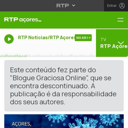
Entrar
Me
RTP Noticias/RTP Açores
NO AR
TV
RTP Açore
Este conteúdo fez parte do
"Blogue Graciosa Online", que se
encontra descontinuado. A
publicação é da responsabilidade
dos seus autores.