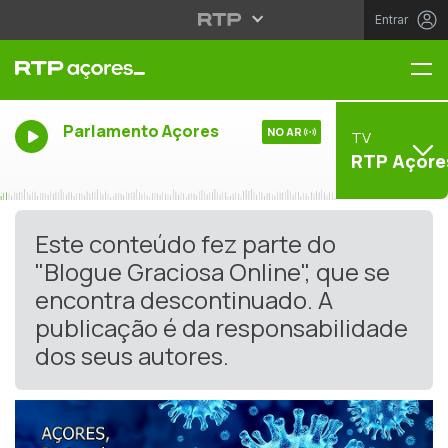
Entrar
Me
Parlamento Açores
NO AR
TV
RTP Açore
Este conteúdo fez parte do
"Blogue Graciosa Online", que se
encontra descontinuado. A
publicação é da responsabilidade
dos seus autores.