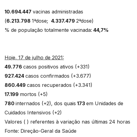
10.694.447
vacinas administradas
(
6.213.798
1ªdose;
4.337.479
2ªdose)
% de população totalmente vacinada:
44,7%
Hoje, 17 de julho de 2021:
49.776
casos positivos ativos (+331)
927.424
casos confirmados (+3.677)
860.449
casos recuperados (+3.341)
17.199
mortos (+5)
780
internados (+2), dos quais
173
em Unidades de
Cuidados Intensivos (+2)
Valores ( ) referentes à variação nas últimas 24 horas
Fonte: Direção-Geral da Saúde