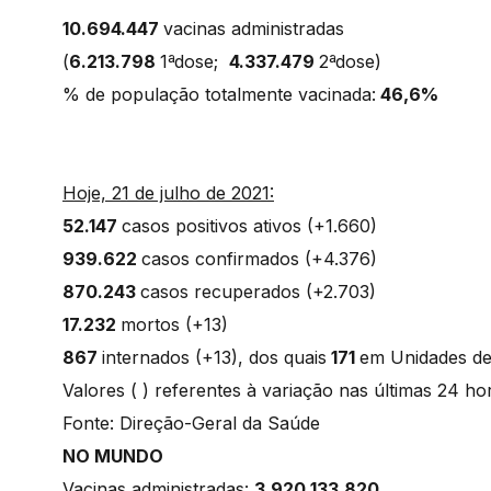
10.694.447
vacinas administradas
(
6.213.798
1ªdose;
4.337.479
2ªdose)
% de população totalmente vacinada:
46,6%
Hoje, 21 de julho de 2021:
52.147
casos positivos ativos (+1.660)
939.622
casos confirmados (+4.376)
870.243
casos recuperados (+2.703)
17.232
mortos (+13)
867
internados (+13), dos quais
171
em Unidades d
Valores ( ) referentes à variação nas últimas 24 h
Fonte: Direção-Geral da Saúde
NO MUNDO
Vacinas administradas:
3.920.133.820