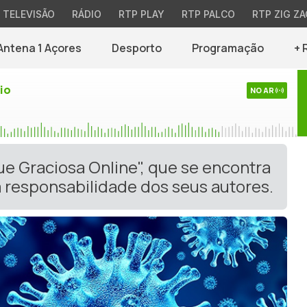
TELEVISÃO
RÁDIO
RTP PLAY
RTP PALCO
RTP ZIG ZA
Antena 1 Açores
Desporto
Programação
+ 
io
NO AR
ue Graciosa Online", que se encontra
 responsabilidade dos seus autores.