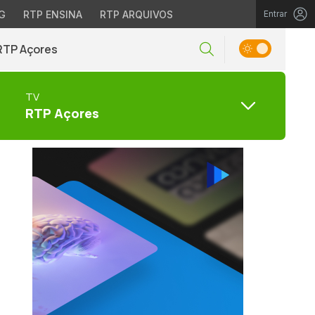
G
RTP ENSINA
RTP ARQUIVOS
Entrar
RTP Açores
TV
RTP Açores