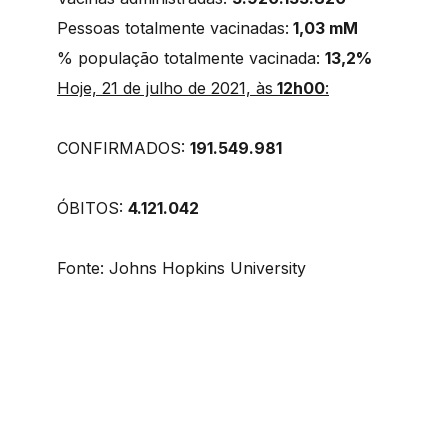
Pessoas totalmente vacinadas:
1,03 mM
% população totalmente vacinada:
13,2%
Hoje, 21 de julho de 2021, às
12h00
:
CONFIRMADOS:
191.549.981
ÓBITOS:
4.121.042
Fonte: Johns Hopkins University