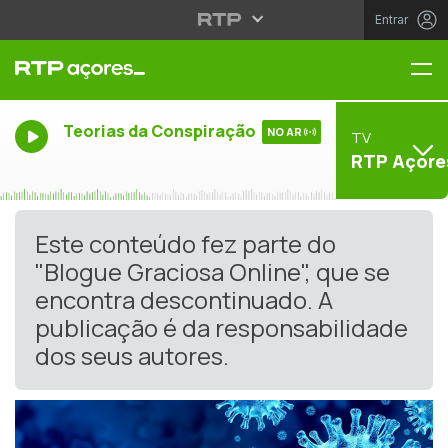
Entrar
Me
Teorias da Conspiração
NO AR
TV
RTP Açore
Este conteúdo fez parte do
"Blogue Graciosa Online", que se
encontra descontinuado. A
publicação é da responsabilidade
dos seus autores.