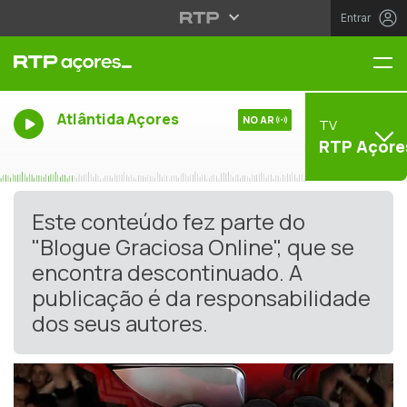
Entrar
Me
Atlântida Açores
NO AR
TV
RTP Açore
Este conteúdo fez parte do
"Blogue Graciosa Online", que se
encontra descontinuado. A
publicação é da responsabilidade
dos seus autores.