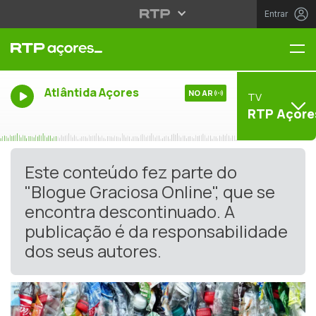
Entrar
Me
Atlântida Açores
NO AR
TV
RTP Açore
Este conteúdo fez parte do
"Blogue Graciosa Online", que se
encontra descontinuado. A
publicação é da responsabilidade
dos seus autores.