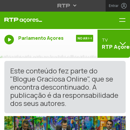
Entrar
Me
Parlamento Açores
NO AR
TV
RTP Açore
Este conteúdo fez parte do
"Blogue Graciosa Online", que se
encontra descontinuado. A
publicação é da responsabilidade
dos seus autores.