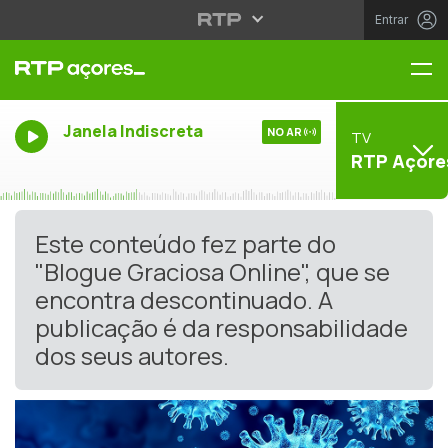
Entrar
Me
Janela Indiscreta
NO AR
TV
RTP Açore
Este conteúdo fez parte do
"Blogue Graciosa Online", que se
encontra descontinuado. A
publicação é da responsabilidade
dos seus autores.