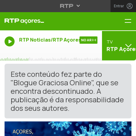
Entrar
Me
RTP Noticias/RTP Açores
NO AR
TV
RTP Açore
Este conteúdo fez parte do
"Blogue Graciosa Online", que se
encontra descontinuado. A
publicação é da responsabilidade
dos seus autores.