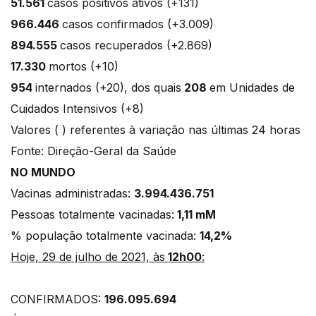
51.561
casos positivos ativos (+131)
966.446
casos confirmados (+3.009)
894.555
casos recuperados (+2.869)
17.330
mortos (+10)
954
internados (+20), dos quais
208
em Unidades de
Cuidados Intensivos (+8)
Valores ( ) referentes à variação nas últimas 24 horas
Fonte: Direção-Geral da Saúde
NO MUNDO
Vacinas administradas:
3.994.436.751
Pessoas totalmente vacinadas:
1,11 mM
% população totalmente vacinada:
14,2%
Hoje, 29 de julho de 2021, às
12h00
:
CONFIRMADOS:
196.095.694