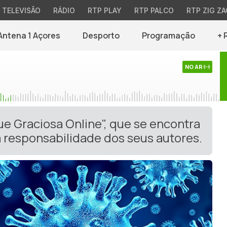
TELEVISÃO
RÁDIO
RTP PLAY
RTP PALCO
RTP ZIG ZA
Antena 1 Açores
Desporto
Programação
+ 
NO AR
ue Graciosa Online", que se encontra
 responsabilidade dos seus autores.