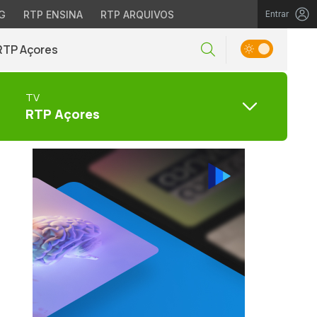
G
RTP ENSINA
RTP ARQUIVOS
Entrar
RTP Açores
TV
RTP Açores