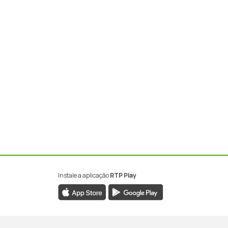
Instale a aplicação
RTP Play