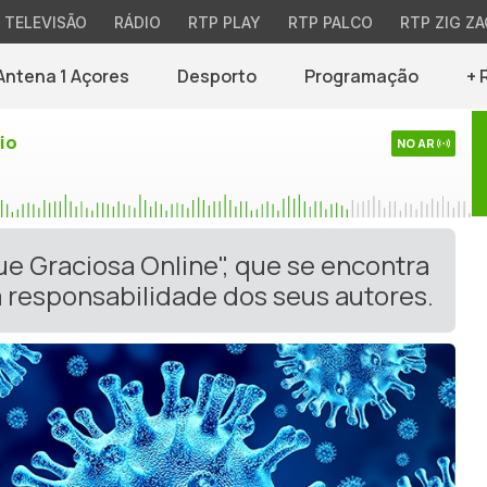
TELEVISÃO
RÁDIO
RTP PLAY
RTP PALCO
RTP ZIG ZA
Antena 1 Açores
Desporto
Programação
+ 
io
NO AR
ue Graciosa Online", que se encontra
 responsabilidade dos seus autores.