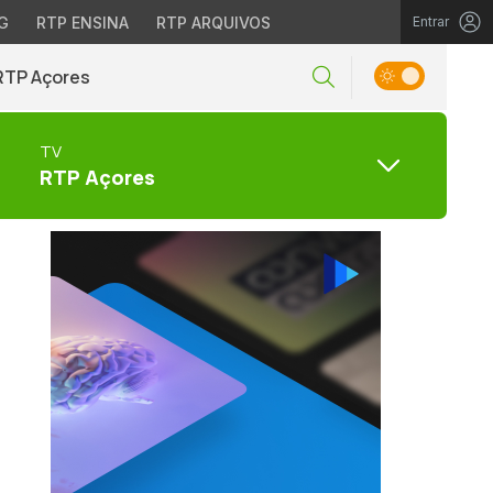
G
RTP ENSINA
RTP ARQUIVOS
Entrar
RTP Açores
TV
RTP Açores