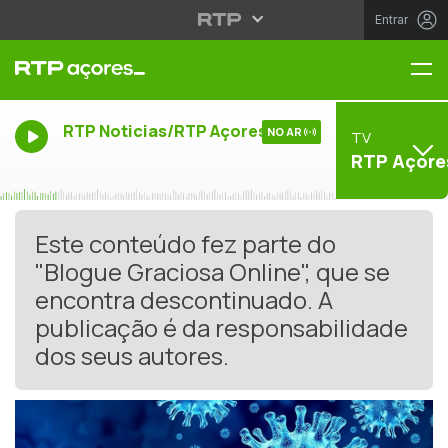
Entrar
Me
RTP Noticias/RTP Açores
NO AR
TV
RTP Açore
Este conteúdo fez parte do
"Blogue Graciosa Online", que se
encontra descontinuado. A
publicação é da responsabilidade
dos seus autores.