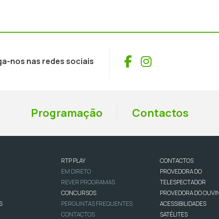
Facebook
Instagram
ga-nos nas redes sociais
Programação
Contactos
RTP PLAY
CONTACTOS
EM DIRETO
PROVEDORA DO
REVER PROGRAMAS
TELESPECTADOR
CONCURSOS
PROVEDORA DO OUVI
S
PERGUNTAS FREQUENTES
ACESSIBILIDADES
CONTACTOS
SATÉLITES