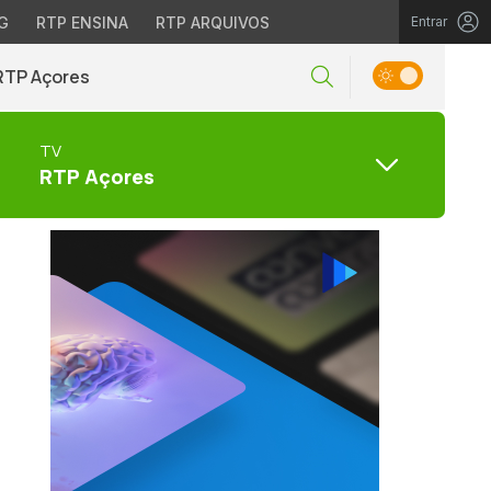
G
RTP ENSINA
RTP ARQUIVOS
Entrar
RTP Açores
TV
RTP Açores