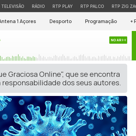
TELEVISÃO
RÁDIO
RTP PLAY
RTP PALCO
RTP ZIG ZA
Antena 1 Açores
Desporto
Programação
+ 
o
NO AR
ue Graciosa Online", que se encontra
 responsabilidade dos seus autores.