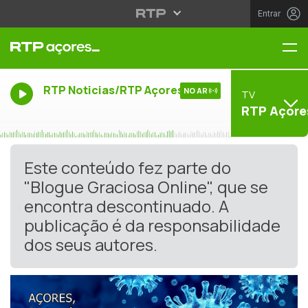
Entrar
Me
RTP Noticias/RTP Açores
NO AR
TV
RTP Açore
Este conteúdo fez parte do
"Blogue Graciosa Online", que se
encontra descontinuado. A
publicação é da responsabilidade
dos seus autores.