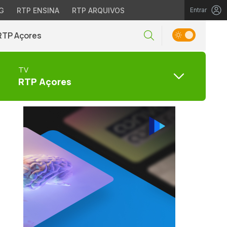
G
RTP ENSINA
RTP ARQUIVOS
Entrar
RTP Açores
TV
RTP Açores