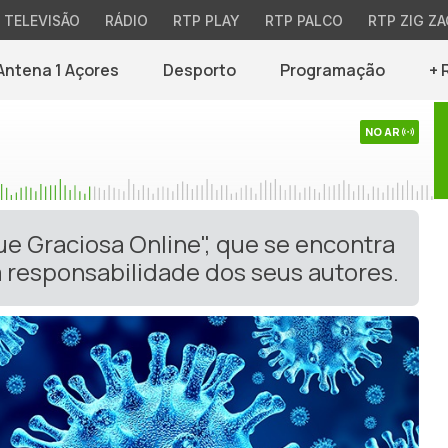
TELEVISÃO
RÁDIO
RTP PLAY
RTP PALCO
RTP ZIG ZA
Antena 1 Açores
Desporto
Programação
+ 
NO AR
ue Graciosa Online", que se encontra
 responsabilidade dos seus autores.