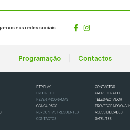
Facebook
Instagram
ga-nos nas redes sociais
Programação
Contactos
RTP PLAY
CONTACTOS
EM DIRETO
PROVEDORA DO
REVER PROGRAMAS
TELESPECTADOR
CONCURSOS
PROVEDORA DO OUVI
S
PERGUNTAS FREQUENTES
ACESSIBILIDADES
CONTACTOS
SATÉLITES