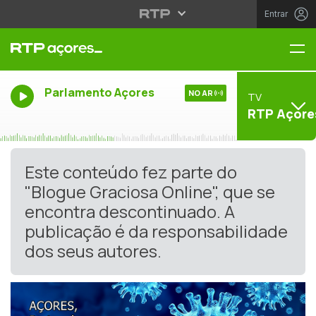
Entrar
Me
Parlamento Açores
NO AR
TV
RTP Açore
Este conteúdo fez parte do
"Blogue Graciosa Online", que se
encontra descontinuado. A
publicação é da responsabilidade
dos seus autores.