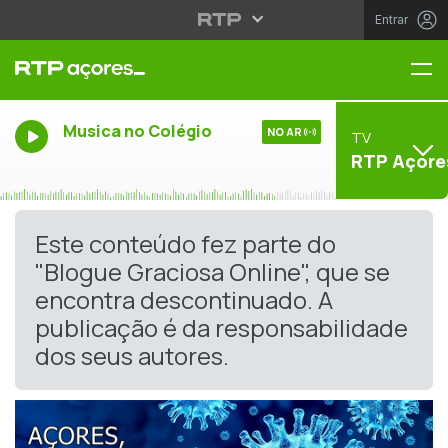
Entrar
Me
Musica no Colégio
NO AR
TV
RTP Açore
Este conteúdo fez parte do
"Blogue Graciosa Online", que se
encontra descontinuado. A
publicação é da responsabilidade
dos seus autores.