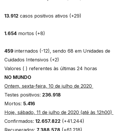
13.912
casos positivos ativos (+29)
1.654
mortos (+8)
459
internados (-12), sendo 68 em Unidades de
Cuidados Intensivos (+2)
Valores ( ) referentes às últimas 24 horas
NO MUNDO
Ontem, sexta-feira, 10 de julho de 2020
Testes positivos:
236.918
Mortos:
5.416
Hoje, sábado, 11 de julho de 2020 (até às 12h00)
Confirmados:
12.657.822
(+41.244)
Recuperados:
7.388.578
(+61.218)