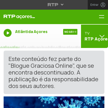
Entrar
Me
Atlântida Açores
NO AR
TV
RTP Açore
Este conteúdo fez parte do
"Blogue Graciosa Online", que se
encontra descontinuado. A
publicação é da responsabilidade
dos seus autores.