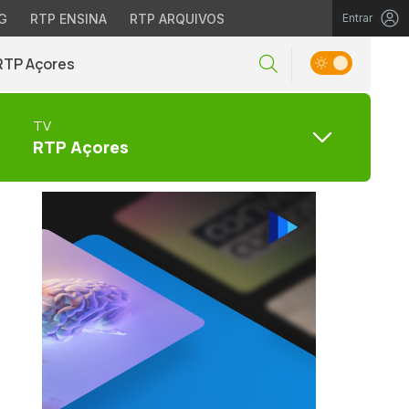
G
RTP ENSINA
RTP ARQUIVOS
Entrar
RTP Açores
TV
RTP Açores