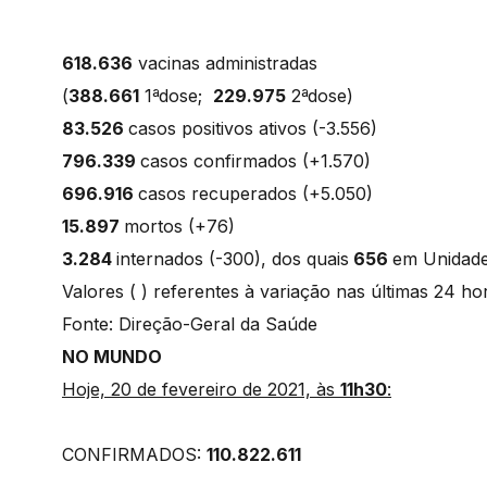
618.636
vacinas administradas
(
388.661
1ªdose;
229.975
2ªdose)
83.526
casos positivos ativos (-3.556)
796.339
casos confirmados (+1.570)
696.916
casos recuperados (+5.050)
15.897
mortos (+76)
3.284
internados (-300), dos quais
656
em Unidade
Valores ( ) referentes à variação nas últimas 24 h
Fonte: Direção-Geral da Saúde
NO MUNDO
Hoje, 20 de fevereiro de 2021, às
11h30
:
CONFIRMADOS:
110.822.611