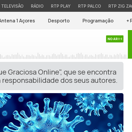
TELEVISÃO
RÁDIO
RTP PLAY
RTP PALCO
RTP ZIG ZA
Antena 1 Açores
Desporto
Programação
+ 
NO AR
ue Graciosa Online", que se encontra
 responsabilidade dos seus autores.