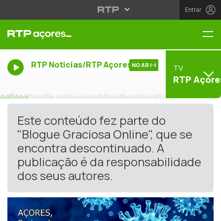
Entrar
Me
RTP Noticias/RTP Açores
NO AR
TV
RTP Açore
Este conteúdo fez parte do
"Blogue Graciosa Online", que se
encontra descontinuado. A
publicação é da responsabilidade
dos seus autores.