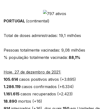
PORTUGAL
(continental)
Total de doses administradas: 19,1 milhões
Pessoas totalmente vacinadas: 9,08 milhões
% população totalmente vacinada:
88,1%
Hoje, 27 de dezembro de 2021:
105.614
casos positivos ativos (+3.895)
1.286.119
casos confirmados (+6.334)
1.161.615
casos recuperados (+2.423)
18.890
mortos (+16)
914
internados (+36), dos quais
150
em Unidades de