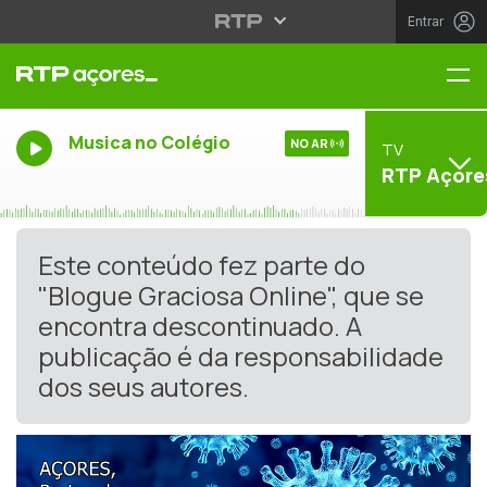
Entrar
Me
Musica no Colégio
NO AR
TV
RTP Açore
Este conteúdo fez parte do
"Blogue Graciosa Online", que se
encontra descontinuado. A
publicação é da responsabilidade
dos seus autores.