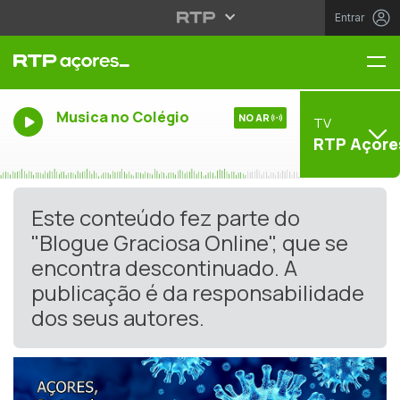
Entrar
Me
Musica no Colégio
NO AR
TV
RTP Açore
Este conteúdo fez parte do
"Blogue Graciosa Online", que se
encontra descontinuado. A
publicação é da responsabilidade
dos seus autores.