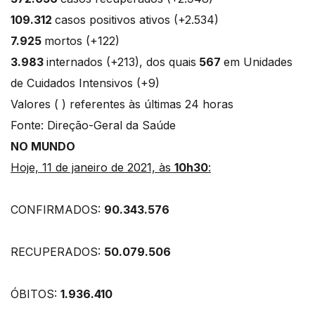
109.312
casos positivos ativos (+2.534)
7.925
mortos (+122)
3.983
internados (+213), dos quais
567
em Unidades
de Cuidados Intensivos (+9)
Valores ( ) referentes às últimas 24 horas
Fonte: Direção-Geral da Saúde
NO MUNDO
Hoje, 11 de janeiro de 2021, às
10h30
:
CONFIRMADOS:
90.343.576
RECUPERADOS:
50.079.506
ÓBITOS:
1.936.410