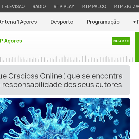
TELEVISÃO
RÁDIO
RTP PLAY
RTP PALCO
RTP ZIG ZA
Antena 1 Açores
Desporto
Programação
+ 
TP Açores
NO AR
ue Graciosa Online", que se encontra
 responsabilidade dos seus autores.