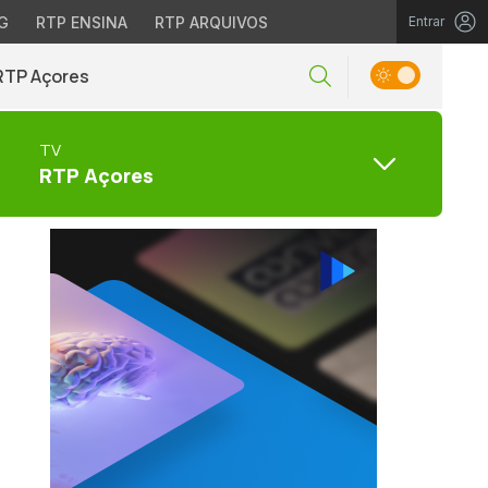
G
RTP ENSINA
RTP ARQUIVOS
Entrar
RTP Açores
TV
RTP Açores