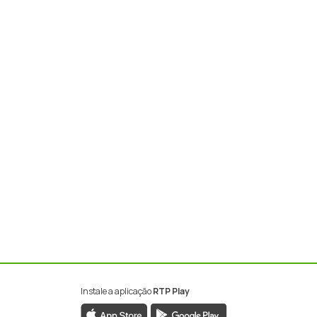
Instale a aplicação
RTP Play