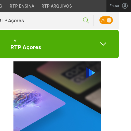
G
RTP ENSINA
RTP ARQUIVOS
Entrar
RTP Açores
TV
RTP Açores