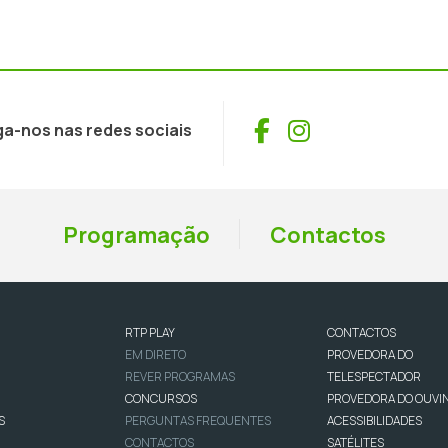
Facebook
Instagram
ga-nos nas redes sociais
Programação
Contactos
RTP PLAY
CONTACTOS
EM DIRETO
PROVEDORA DO
REVER PROGRAMAS
TELESPECTADOR
CONCURSOS
PROVEDORA DO OUVI
S
PERGUNTAS FREQUENTES
ACESSIBILIDADES
CONTACTOS
SATÉLITES