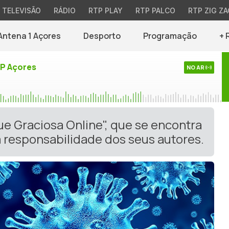
TELEVISÃO
RÁDIO
RTP PLAY
RTP PALCO
RTP ZIG ZA
Antena 1 Açores
Desporto
Programação
+ 
TP Açores
NO AR
ue Graciosa Online", que se encontra
 responsabilidade dos seus autores.