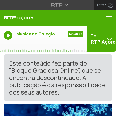
Entrar
Me
Musica no Colégio
NO AR
TV
RTP Açore
Este conteúdo fez parte do
"Blogue Graciosa Online", que se
encontra descontinuado. A
publicação é da responsabilidade
dos seus autores.