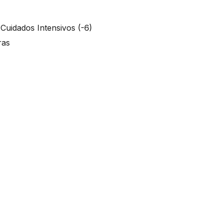
 Cuidados Intensivos (-6)
oras