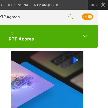
G
RTP ENSINA
RTP ARQUIVOS
Entrar
RTP Açores
TV
RTP Açores