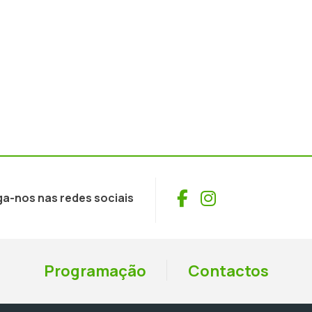
Facebook
Instagram
ga-nos nas redes sociais
Programação
Contactos