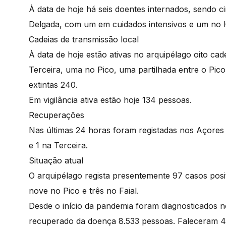
À data de hoje há seis doentes internados, sendo c
Delgada, com um em cuidados intensivos e um no 
Cadeias de transmissão local
À data de hoje estão ativas no arquipélago oito cad
Terceira, uma no Pico, uma partilhada entre o Pico
extintas 240.
Em vigilância ativa estão hoje 134 pessoas.
Recuperações
Nas últimas 24 horas foram registadas nos Açores
e 1 na Terceira.
Situação atual
O arquipélago regista presentemente 97 casos posit
nove no Pico e três no Faial.
Desde o início da pandemia foram diagnosticados n
recuperado da doença 8.533 pessoas. Faleceram 4