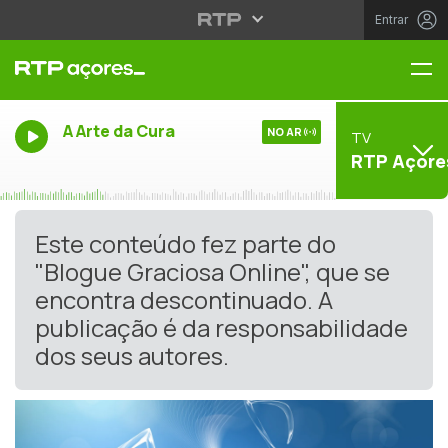
Entrar
Me
A Arte da Cura
NO AR
TV
RTP Açore
Este conteúdo fez parte do
"Blogue Graciosa Online", que se
encontra descontinuado. A
publicação é da responsabilidade
dos seus autores.