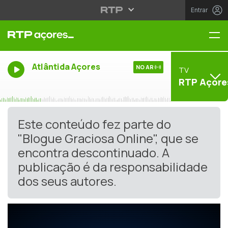
Entrar
Me
Atlântida Açores
NO AR
TV
RTP Açore
Este conteúdo fez parte do
"Blogue Graciosa Online", que se
encontra descontinuado. A
publicação é da responsabilidade
dos seus autores.