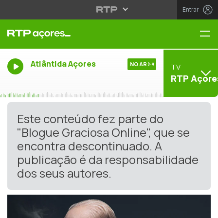
Entrar
Me
Atlântida Açores
NO AR
TV
RTP Açore
Este conteúdo fez parte do
"Blogue Graciosa Online", que se
encontra descontinuado. A
publicação é da responsabilidade
dos seus autores.