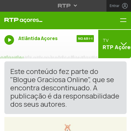
Entrar
Me
Atlântida Açores
NO AR
TV
RTP Açore
Este conteúdo fez parte do
"Blogue Graciosa Online", que se
encontra descontinuado. A
publicação é da responsabilidade
dos seus autores.