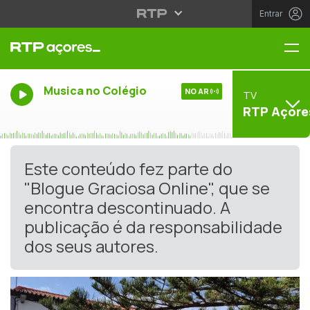
Entrar
Me
Musica no Colégio
NO AR
TV
RTP Açore
Este conteúdo fez parte do
"Blogue Graciosa Online", que se
encontra descontinuado. A
publicação é da responsabilidade
dos seus autores.