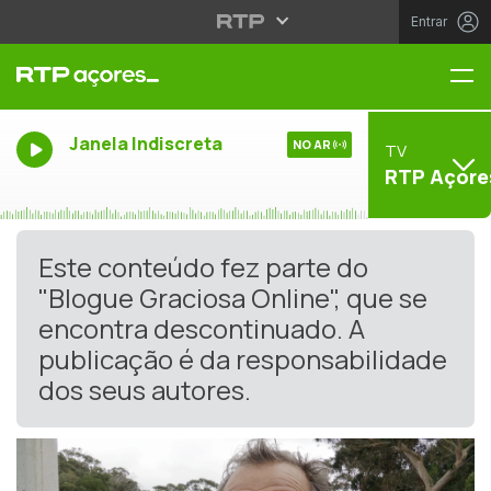
Entrar
Me
Janela Indiscreta
NO AR
TV
RTP Açore
Este conteúdo fez parte do
"Blogue Graciosa Online", que se
encontra descontinuado. A
publicação é da responsabilidade
dos seus autores.