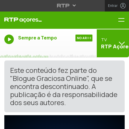
Entrar
Me
Sempre a Tempo
NO AR
TV
RTP Açore
Este conteúdo fez parte do
"Blogue Graciosa Online", que se
encontra descontinuado. A
publicação é da responsabilidade
dos seus autores.