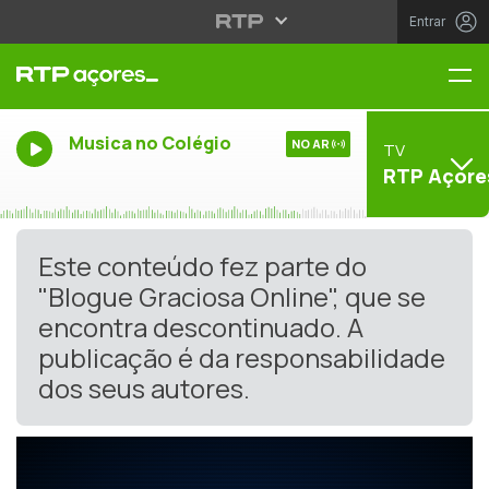
Entrar
Me
Musica no Colégio
NO AR
TV
RTP Açore
Este conteúdo fez parte do
"Blogue Graciosa Online", que se
encontra descontinuado. A
publicação é da responsabilidade
dos seus autores.