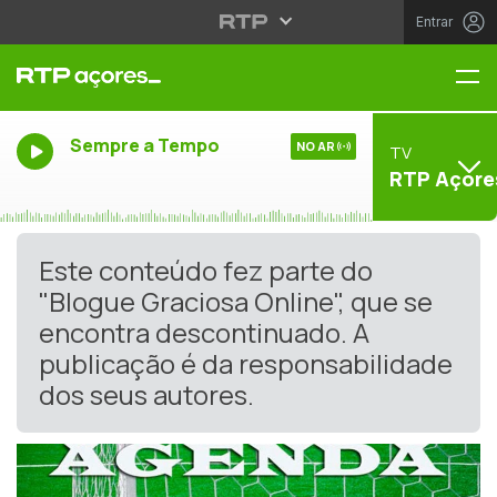
Entrar
Me
Sempre a Tempo
NO AR
TV
RTP Açore
Este conteúdo fez parte do
"Blogue Graciosa Online", que se
encontra descontinuado. A
publicação é da responsabilidade
dos seus autores.