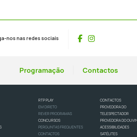
Facebook
Instagram
ga-nos nas redes sociais
Programação
Contactos
RTP PLAY
CONTACTOS
EM DIRETO
PROVEDORA DO
REVER PROGRAMAS
TELESPECTADOR
CONCURSOS
PROVEDORA DO OUVI
S
PERGUNTAS FREQUENTES
ACESSIBILIDADES
CONTACTOS
SATÉLITES