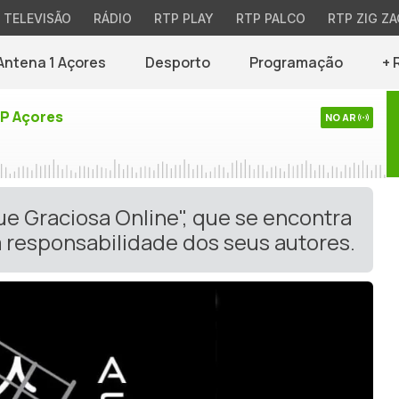
TELEVISÃO
RÁDIO
RTP PLAY
RTP PALCO
RTP ZIG ZA
Antena 1 Açores
Desporto
Programação
+ 
TP Açores
NO AR
ue Graciosa Online", que se encontra
 responsabilidade dos seus autores.