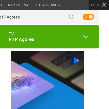
G
RTP ENSINA
RTP ARQUIVOS
Entrar
RTP Açores
TV
RTP Açores