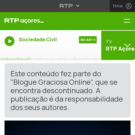
Entrar
Me
Sociedade Civil
NO AR
TV
RTP Açore
Este conteúdo fez parte do
"Blogue Graciosa Online", que se
encontra descontinuado. A
publicação é da responsabilidade
dos seus autores.