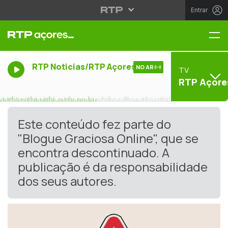
Entrar
Me
RTP Noticias/RTP Açores
NO AR
TV
RTP Açore
Este conteúdo fez parte do
"Blogue Graciosa Online", que se
encontra descontinuado. A
publicação é da responsabilidade
dos seus autores.