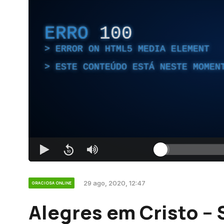
ERRO
100
ERROR ON HTML5 MEDIA ELEMENT
ESTE CONTEÚDO ESTÁ NESTE MOMEN
29 ago, 2020, 12:47
GRACIOSA ONLINE
Alegres em Cristo –