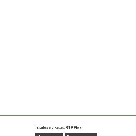
Instale a aplicação
RTP Play