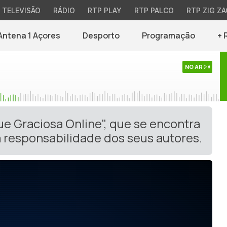
TELEVISÃO
RÁDIO
RTP PLAY
RTP PALCO
RTP ZIG ZA
Antena 1 Açores
Desporto
Programação
+ 
NO AR
ue Graciosa Online", que se encontra
 responsabilidade dos seus autores.