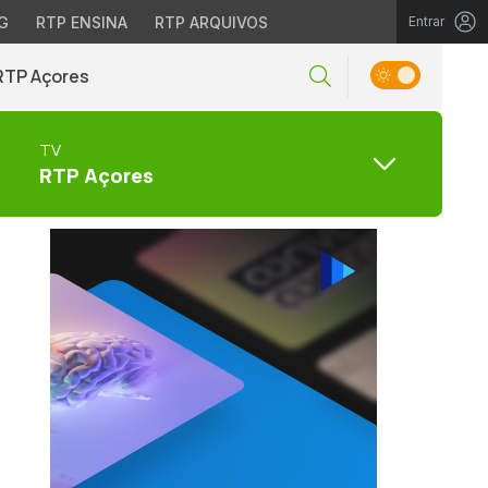
G
RTP ENSINA
RTP ARQUIVOS
Entrar
RTP Açores
TV
RTP Açores