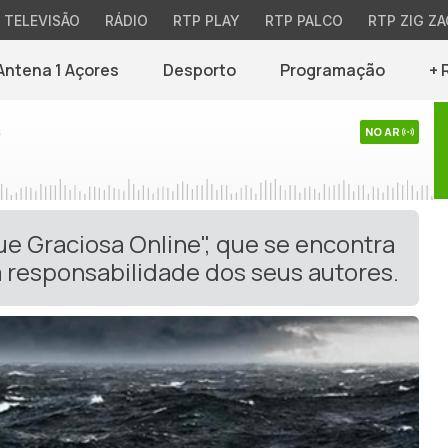
TELEVISÃO
RÁDIO
RTP PLAY
RTP PALCO
RTP ZIG ZA
Antena 1 Açores
Desporto
Programação
+ 
s
NO AR
ue Graciosa Online", que se encontra
 responsabilidade dos seus autores.