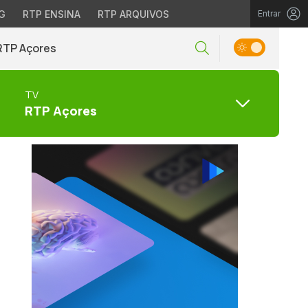
G
RTP ENSINA
RTP ARQUIVOS
Entrar
RTP Açores
TV
RTP Açores