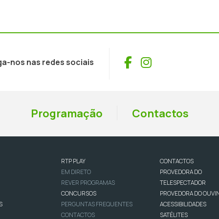
Facebook
Instagram
ga-nos nas redes sociais
Programação
Contactos
RTP PLAY
CONTACTOS
EM DIRETO
PROVEDORA DO
REVER PROGRAMAS
TELESPECTADOR
CONCURSOS
PROVEDORA DO OUVI
S
PERGUNTAS FREQUENTES
ACESSIBILIDADES
CONTACTOS
SATÉLITES